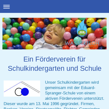
Ein Förderverein für
Schulkindergarten und Schule
Unser Schulkindergarten wird
gemeinsam mit der Eduard-
Spranger-Schule von einem
aktiven Förderverein unterstützt.
Dieser wurde am 13. Mai 1996 gegründet. Firmen,
Banken, Vereine, Staatsanwälte, Richter, Gemeinden,